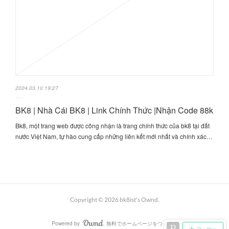
2024.03.10 19:27
BK8 | Nhà Cái BK8 | Link Chính Thức |Nhận Code 88k
Bk8, một trang web được công nhận là trang chính thức của bk8 tại đất
nước Việt Nam, tự hào cung cấp những liên kết mới nhất và chính xác…
Copyright ©
2026
bk8ist's Ownd
.
Powered by
無料でホームページをつくろう
AmebaOwnd